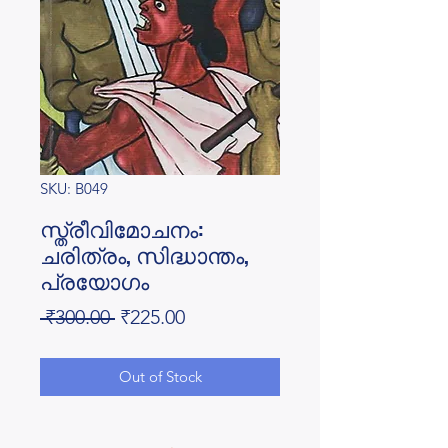
SKU: B049
സ്ത്രീവിമോചനം:
ചരിത്രം, സിദ്ധാന്തം,
പ്രയോഗം
Regular
Sale
 ₹300.00 
₹225.00
Price
Price
Out of Stock