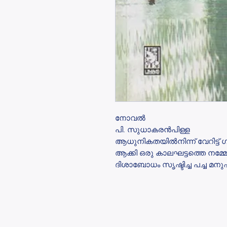
നോവൽ
പി. സുധാകരൻപിള്ള
ആധുനികതയിൽനിന്ന് വേറിട്ട് ഗ
ആക്കി ഒരു കാലഘട്ടത്തെ നമ്മോ
ദിശാബോധം സൃഷ്ടിച്ച പച്ച മന