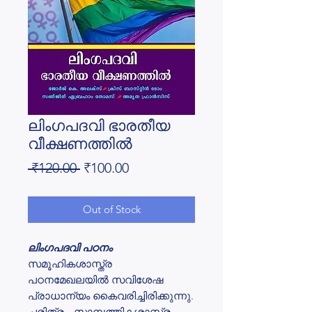
ലിംഗപദവി ഭാരതീയ
വീക്ഷണത്തിൽ
Regular
Sale
 ₹120.00 
₹100.00
Price
Price
Out of Stock
ലിംഗപദവി പഠനം
സമൂഹികശാസ്ത്ര
പഠനമേഖലയിൽ സവിശേഷ
പ്രാധാന്യം കൈവരിച്ചിരിക്കുന്നു.
ചരിത്രം, സാമ്പത്തികശാസ്ത്രം,