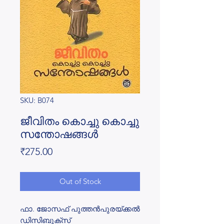
SKU: B074
ജീവിതം കൊച്ചു കൊച്ചു
സന്തോഷങ്ങൾ
Price
₹275.00
Out of Stock
ഫാ. ജോസഫ് പുത്തൻപുരയ്ക്കൽ
ഡിസിബുക്സ്