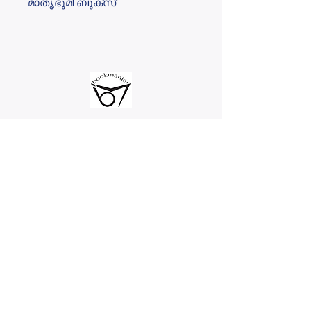
മാതൃഭൂമി ബുക്‌സ്
@2023 bookmanier.com
Subscribe to Our Newsletter
I accept terms & conditions
Submit